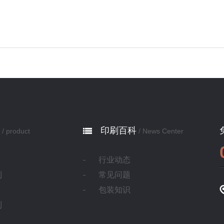
套印填色。二、同一文档在不同次 ...
印刷百科
/ product
/ News Center
行业动态
制
常见问题
包装知识
制