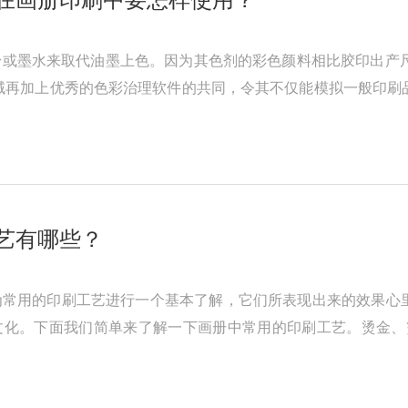
或墨水来取代油墨上色。因为其色剂的彩色颜料相比胶印出产尺度i
域再加上优秀的色彩治理软件的共同，令其不仅能模拟一般印刷
可 以模拟在高速轮转印刷机下 ...
艺有哪些？
为常用的印刷工艺进行一个基本了解，它们所表现出来的效果心
文化。下面我们简单来了解一下画册中常用的印刷工艺。烫金、
、针孔、过胶、压塑、打孔、鸡眼 ...