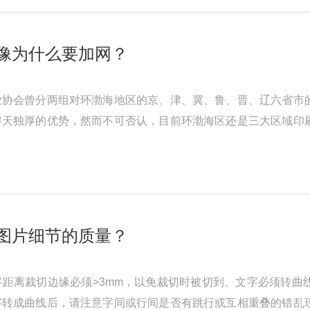
像为什么要加网？
业协会曾分两组对环渤海地区的京、津、冀、鲁、晋、辽六省市
得天独厚的优势，然而不可否认，目前环渤海区还是三大区域印
历史的原因，该地区的经济基 ...
图片细节的质量？
距离裁切边缘必须>3mm，以免裁切时被切到。文字必须转曲
字转成曲线后，请注意字间或行间是否有跳行或互相重叠的错乱