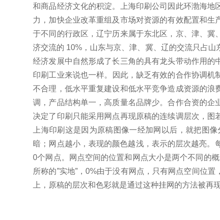
和商品经济文化的积淀。
上海印刷公司因此环渤海地
力，加快企业改革重组及市场对资源的有效配置和生
于不同的行政区，辽宁历来属于东北区，京、津、冀
济交流的 10%，山东与京、津、冀、辽的交流只占山东
经济发展中自然形成了长三角的具有龙头带动作用的
印刷工业来说也一样。
因此，缺乏有效的合作协调机
不合理，低水平重复建设和低水平竞争造成资源的浪
调，产品结构单一，高质量名品牌少。
合作合资的企
决定了印刷只能采用网点再现原稿的连续调层次，图
上海印刷这是因为原稿图像一经加网以后，就把图像
暗；网点越小，表现的颜色越浅，表示的层次越亮。
0个网点。
网点空间的位置和网点大小是两个不同的概念
所称的”实地”，0%由于没有网点，只有网点空间位
上，原稿的层次和色彩就是通过这种挂网的方法被再