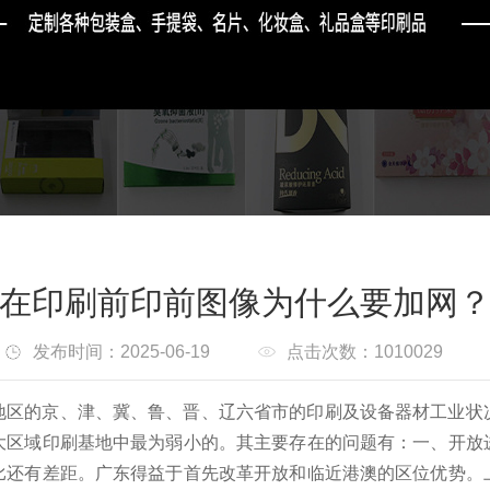
在印刷前印前图像为什么要加网
发布时间：2025-06-19
点击次数：1010029
地区的京、津、冀、鲁、晋、辽六省市的印刷及设备器材工业状
大区域印刷基地中最为弱小的。
其主要存在的问题有：一、开放
比还有差距。
广东得益于首先改革开放和临近港澳的区位优势。