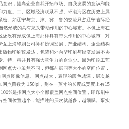
品意识，提高企业自我开拓市场、自我发展的意识和能
和力度。
二、区域经济联系不强。
环渤海区在历史上属
紧密。
如辽宁与京、津、冀、鲁的交流只占辽宁省际经
自然形成的具有龙头带动作用的中心城市。
不像上海在
区还没有形成像上海那样具有带头作用的中心城市。
对
势互上海印刷公司补和协调发展，产业结构、企业结构
出版物印刷较发达，包装和外向型印刷与经济发展不协
专、特、精并具有强大竞争力的企业少。
因为印刷工艺
到网点大小虽然不同，但都占据同等大小的空间位置，
的网点图像信息。
网点越大，表现的颜色越深，层次越
目数为 150lpi，则在一英寸的长度或宽度上有15
，100%是指网点大小全部覆盖网点空间位置，即印刷中
占空间位置越小，能描述的层次就越多，越细腻。
事实