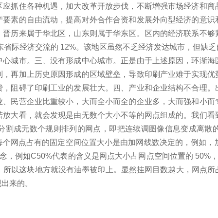
区应抓住各种机遇，加大改革开放步伐，不断增强市场经济和商
产要素的自由流动，提高对外合作合资和发展外向型经济的意识
、晋历来属于华北区，山东则属于华东区。
区内的经济联系不够
省际经济交流的 12%。
该地区虽然不乏经济发达城市，但缺乏
中心城市。
三、没有形成中心城市。
正是由于上述原因，环渐海
制，再加上历史原因形成的区域壁垒，导致印刷产业难于实现优
费，阻碍了印刷工业的发展壮大。
四、产业和企业结构不合理。
业、民营企业比重较小，大而全小而全的企业多，大而强和小而
若放大看，就会发现是由无数个大小不等的网点组成的。
我们看
分割成无数个规则排列的网点，即把连续调图像信息变成离散
每个网点占有的固定空间位置大小是由加网线数决定的，例如，加网点
，例如C50%代表的含义是网点大小占网点空间位置的 50%
置，所以这块地方就没有油墨被印上。
显然挂网目数越大，网点所
现出来的。